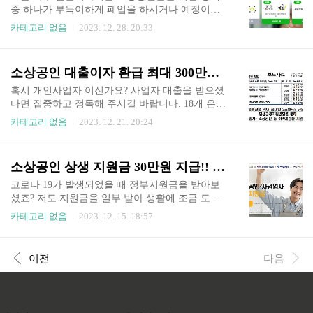
니다 (우리은행) 우리은행 사업자 대출자분들 주목
중 하나가 부득이하게 폐업을 하시거나 예정이신
해주세요!! 환급대상이 20만명이라고 합니다!! 1인
분을 위해 점포철거 비용을 지원하는 내용이 있습
카테고리 없음
2023. 12. 28. 20:33
당 평균 94만원 환급됩니다~ 우리은행 홈페이지 바
니다. 폐업하실 때 집주인이 원상복구 해달라고 하
로가기 우리은행 우리WON뱅킹 새 시대의 금융을
는 경우가 많은데 비용이 만만치 않습니다. 정부에
켜다, 우리은행 대표 모바일뱅킹 APP www.wooriba
서 최대 250만원까지 지원을 해준다고 하니 혹시
소상공인 대출이자 환급 최대 300만원 현금지급!!<긴급 확인요망>
nk.com 1. 소상공인 대출이자 환급 지원내용 얼마
해당이 되신다면 지원을 받아보시길 바랍니다. 소
전 소상공..
상공인 폐업 또는 예정 시 정부지원 250만 원 받아
혹시 개인사업자 이신가요? 사업자 대출을 받으셨
가세요!! 모르는 사람이 의외로 많아요!! 최대 250
다면 집중하고 정독해 주시길 바랍니다. 18개 은행
만원 지원해줘요 예정이신분은 빨리 신청하세요!!
사에서 소상공인 상생정책으로 1년간 대출이자를
카테고리 없음
2023. 12. 21. 20:24
점포철거지원비신청 알아보기 1. 점포철거 지원비
납부하셨다면 납부금액의 90%를 환급해 준다고 합
란? 소상공인 자영업자분들이 열심히 사업을 하시
니다. 그 금액이 무려 최대 300만원이며 혜택 받는
다가 부득이하게 또는 개인사정상 폐업을 하게 될
사람이 187만명 정도 된다고 하니 본인이 해당될
소상공인 상생 지원금 30만원 지급!! 빨리신청 하세요<대상자 신청방법>
수도 있잖아요 그런데 폐업을 하면 집주인이 원상
확률이 굉장히 높은 정책이니 천천히 내용을 확인
복구를 해달라고 할 때가 많은데 이때..
해 보시길 바랍니다. 소상공인이며 대출이자를 납
코로나 19가 발생되었을 때 정부지원금을 받아보
부하셨다면 집중!!! 1년간 납부한 대출이자의 90%
셨죠? 저도 지원금을 일부 받아 생활에 조금 도움
를 현금지급!! 평균 환급액이 85만원!! 수혜자가 무
이 되었었는데 이번에 소상공인 상생지원금이라는
카테고리 없음
2023. 12. 15. 18:57
려 187만명 정도~ [ 보다 자세한 세부자료 다운로
이름으로 30만원을 일괄 지급한다고 합니다. 이때
드 ] 1. 소상공인 대출이자 지원내용 소상공인의 어
까지 소상공인을 위한 대책이 저금리로 돈을 빌려
려움을 조금이나마 도와주기 위해 상생정책이 긴
주고 하는 것과는 완전히 다른 대상자에 해당만 되
이전
다음
급하게 발표가 되었는데요 내용은 복잡해 보여도
고 지원선정이 되면 그냥 지급해 준다고 하니 빨리
간단하게 정리하자면 1년..
확인하시고 신청하시길 바랍니다. 이거 모르면 그
냥 30만원이 날아감!! 소상공인 대상자만 선정되면
일괄지급 30만 원!! 저금리 대출이 아닌 진짜 상생