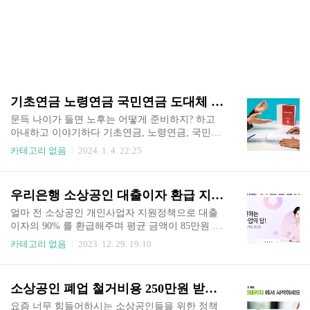
기초연금 노령연금 국민연금 도대체 뭐가 이렇게 복잡해? <기본개념>
문득 나이가 들면 노후는 어떻게 준비하지? 하고
아내하고 이야기하다 기초연금, 노령연금, 국민연
금, 기초노령연금 등 비슷하면서 무슨 내용인지 헷
카테고리 없음
2024. 1. 4. 22:25
갈리는 연금에 대해 간단하게 정리를 해보겠습니
다. 기본적인 개념으로 알기 쉽게 정리해 보겠습니
다. 노령연금과 기초연금은 완전히 달라요!! 국민
우리은행 소상공인 대출이자 환급 지원 긴급결정 !! <1인당평균94만원>
연금과 노령연금은 같은 개념이네요~ 기초연금, 기
초노령연금, 노령수당, 경로연금은 같은 말이네요~
얼마 전 소상공인 개인사업자 지원정책으로 대출
재산이 많아도 실제로 계산하면 받는 분 많아요~
이자의 90% 를 환급해주며 평균 금액이 85만원 환
기초연금 모의로 계산해주는 복지로 https://www.bo
급해 준다는 포스팅을 하였는데요 그에 따라 우리
카테고리 없음
2023. 12. 29. 19:10
kjiro.go.kr/ssis-tbu/twatbz/mkclAsis/mkclInsertBspnPa
은행이 대출이자 환급지원을 결정하고 발표를 하
ge.do www.bokjiro.go.kr ■ 국민연금, 노령연금, 기
였습니다. 혹시 우리은행에서 사업자 대출을 받으
초연금, 기초노령연금 뭐가 다르지? 내 주위에도
셨다면 1인당 평균 942,500원이 환급되고 그대상이
소상공인 폐업 철거비용 250만원 받아가세요!! <모르면손해>
아직까지 ..
무려 20만명이나 된다고 하니 조금 기대를 보셔도
좋을 것 같습니다. 드디어 하나씩 발표를 하고 있습
요즘 너무 힘들어하시는 소상공인들을 위한 정책