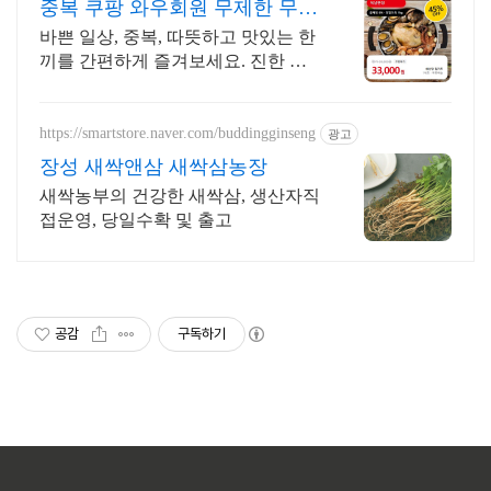
중복 쿠팡 와우회원 무제한 무료
배송
바쁜 일상, 중복, 따뜻하고 맛있는 한
끼를 간편하게 즐겨보세요. 진한 국
물과 푸짐한 건더기로 든든하게, 즉
석국 영양 가득한 식사를 완성하세
요.
https://smartstore.naver.com/buddingginseng
광고
장성 새싹앤삼 새싹삼농장
새싹농부의 건강한 새싹삼, 생산자직
접운영, 당일수확 및 출고
공감
구독하기