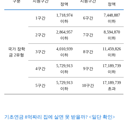
구분
지원구간
지원구간
정액
정액
1,718,974
7,448,887
1구간
6구간
이하
이하
2,864,957
8,594,870
2구간
7구간
이하
이하
국가 장학
4,010,939
11,459,826
3구간
8구간
금 2유형
이하
이하
5,729,913
17,189,739
4구간
9구간
이하
이하
5,729,913
17,189,739
5구간
10구간
이하
초과
기초연금 8억짜리 집에 살면 못 받을까? <일단 확인>