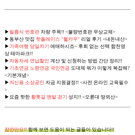
▶
필름식 번호판
차량 주목!! <불량번호판 무상교체>
▶
동부산 맛집
핫플레이스 "헬카우"
리얼 후기 <내돈내산>
▶
가족여행 당일치기
애매하시죠~ 후회 없는 선택 합천영
상 테마파크!!
▶
자동차세 연납할인
계산 및 신청하는 방법 간단 정리!!
▶
기초연금 노령연금 국민연금
도대체 뭐가 이렇게 복잡해?
<기본개념>
▶
저신용 소상공인
자금 지원결정!! <사전 온라인 교육필수
>
▶요즘 핫한
황톳길 맨발 걷기
성지!! <오륜대 땅뫼산>
잠깐만요!!
함께 보면 도움이 되는 글들이 있습니다!!