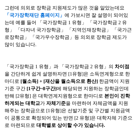
그런데 의외로 장학금 지원제도가 많은 것을 알았는데요
「국가장학재단 홈페이지」
에 가보시면 잘 설명이 되어있
는데 예를 들어 「국가장학금 1 유형」 「국가장학금 2 유
형」
「다자녀 국가장학금」
「지역인재장학금」
「국가근
로장학금」
「국가우수장학금」등 의외로 장학금 제도가
많이 있습니다.
「국가장학금 1 유형」과
「국가장학금 2 유형」의
차이점
을 간단하게 쉽게 설명하자면 [1유형]은 소득연계형으로 한
마디로
[월소득] + [재산을 월소득으로 환산]
한금액이 지원
기준 구간
[1구간~8구간]
에 해당되면 지원하는 장학금인데
반해 [2유형] 은 대학연계지원형으로 한마디로
본인이 진학
하게되는 대학교
가
자체기준
을 마련하여 자체금액을 지원
해주는 장학금으로 [1유형]은 선발기준 및 구간별 지원금액
이 공통으로 확정되어 있는 반면 [2 유형]은 대학자체 기준으
로 마련되므로
대학별로 상이할 수가 있습니다.