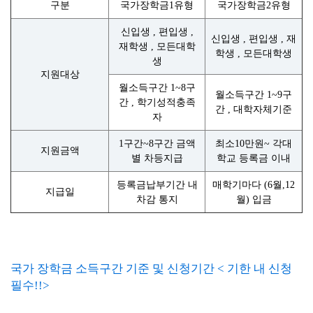
구분
국가장학금1유형
국가장학금2유형
신입생 , 편입생 ,
신입생 , 편입생 , 재
재학생 , 모든대학
학생 , 모든대학생
생
지원대상
월소득구간 1~8구
월소득구간 1~9구
간 , 학기성적충족
간 , 대학자체기준
자
1구간~8구간 금액
최소10만원~ 각대
지원금액
별 차등지급
학교 등록금 이내
등록금납부기간 내
매학기마다 (6월,12
지급일
차감 통지
월) 입금
국가 장학금 소득구간 기준 및 신청기간 < 기한 내 신청
필수!!>